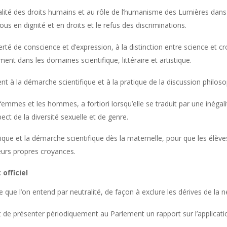
rsalité des droits humains et au rôle de l’humanisme des Lumières dan
tous en dignité et en droits et le refus des discriminations.
iberté de conscience et d’expression, à la distinction entre science et 
 dans les domaines scientifique, littéraire et artistique.
t à la démarche scientifique et à la pratique de la discussion philos
 femmes et les hommes, a fortiori lorsqu’elle se traduit par une inégali
pect de la diversité sexuelle et de genre.
ique et la démarche scientifique dès la maternelle, pour que les élèv
leurs propres croyances.
officiel
que l’on entend par neutralité, de façon à exclure les dérives de la neu
t de présenter périodiquement au Parlement un rapport sur l’applicatio