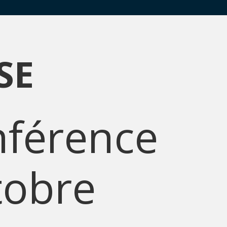
SE
nférence
tobre