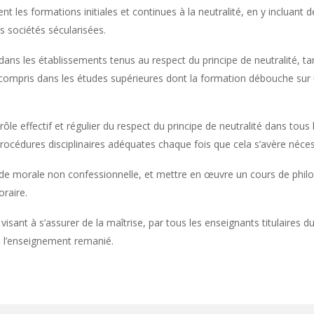
t les formations initiales et continues à la neutralité, en y incluant d
 sociétés sécularisées.
 dans les établissements tenus au respect du principe de neutralité, t
y compris dans les études supérieures dont la formation débouche sur u
le effectif et régulier du respect du principe de neutralité dans tous l
rocédures disciplinaires adéquates chaque fois que cela s’avère néces
t de morale non confessionnelle, et mettre en œuvre un cours de phil
oraire.
isant à s’assurer de la maîtrise, par tous les enseignants titulaires d
de l’enseignement remanié.