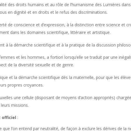
rsalité des droits humains et au rôle de l’humanisme des Lumières dan
tous en dignité et en droits et le refus des discriminations.
iberté de conscience et d’expression, à la distinction entre science et 
 dans les domaines scientifique, littéraire et artistique.
t à la démarche scientifique et à la pratique de la discussion philos
 femmes et les hommes, a fortiori lorsqu’elle se traduit par une inégali
pect de la diversité sexuelle et de genre.
ique et la démarche scientifique dès la maternelle, pour que les élèv
leurs propres croyances.
uxelles une cellule (disposant de moyens d’action appropriés) chargée
 leurs missions.
officiel
:
que l’on entend par neutralité, de façon à exclure les dérives de la neu