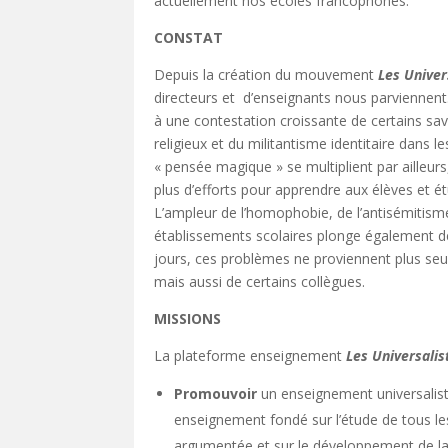
actuellement nos écoles francophones.
CONSTAT
Depuis la création du mouvement
Les Univer
directeurs et d’enseignants nous parviennent.
à une contestation croissante de certains sa
religieux et du militantisme identitaire dans l
« pensée magique » se multiplient par ailleu
plus d’efforts pour apprendre aux élèves et ét
L’ampleur de l’homophobie, de l’antisémitism
établissements scolaires plonge également des
jours, ces problèmes ne proviennent plus seul
mais aussi de certains collègues.
MISSIONS
La plateforme enseignement
Les Universalis
Promouvoir
un enseignement universalist
enseignement fondé sur l’étude de tous le
argumentée et sur le développement de la