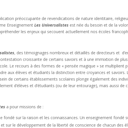
plication préoccupante de revendications de nature identitaire, relig
forme Enseignement
Les Universalistes
est née du besoin et de la volo
 appréhender les enjeux qui secouent actuellement nos écoles francop
salistes
, des témoignages nombreux et détaillés de directeurs et d’e
ontestation croissante de certains savoirs et à une immixtion de plus
 l’école. Le recours à des formes de « pensée magique » se multiplient
ndre aux élèves et étudiants la distinction entre croyances et savoirs
sein de certains établissements scolaires plonge également des indivi
ement d’élèves et d’étudiants (ou de leur entourage), mais aussi de c
tes
a pour missions de :
e fondé sur la raison et les connaissances. Un enseignement fondé su
 et sur le développement de la liberté de conscience de chacun des él