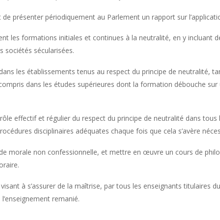
t de présenter périodiquement au Parlement un rapport sur l’applicatio
t les formations initiales et continues à la neutralité, en y incluant d
 sociétés sécularisées.
 dans les établissements tenus au respect du principe de neutralité, t
y compris dans les études supérieures dont la formation débouche sur u
le effectif et régulier du respect du principe de neutralité dans tous l
rocédures disciplinaires adéquates chaque fois que cela s’avère néces
t de morale non confessionnelle, et mettre en œuvre un cours de phil
oraire.
isant à s’assurer de la maîtrise, par tous les enseignants titulaires d
de l’enseignement remanié.