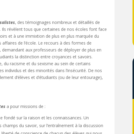
salistes
, des témoignages nombreux et détaillés de
 Ils révèlent tous que certaines de nos écoles font face
voirs et à une immixtion de plus en plus marquée du
es affaires de l’école. Le recours à des formes de
rs, demandant aux professeurs de déployer de plus en
udiants la distinction entre croyances et savoirs.
e, du racisme et du sexisme au sein de certains
 individus et des minorités dans l’insécurité. De nos
ement d’élèves et d’étudiants (ou de leur entourage),
tes
a pour missions de :
e fondé sur la raison et les connaissances. Un
s champs du savoir, sur l’entraînement à la discussion
 liberté de conscience de chacun des élèves qui nous