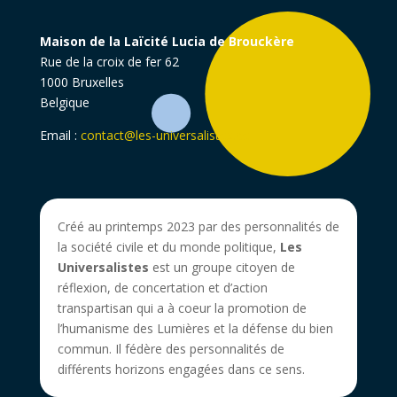
Maison de la Laïcité Lucia de Brouckère
Rue de la croix de fer 62
1000 Bruxelles
Belgique
Email :
contact@les-universalistes.be
Créé au printemps 2023 par des personnalités de
la société civile et du monde politique,
Les
Universalistes
est un groupe citoyen de
réflexion, de concertation et d’action
transpartisan qui a à coeur la promotion de
l’humanisme des Lumières et la défense du bien
commun. Il fédère des personnalités de
différents horizons engagées dans ce sens.