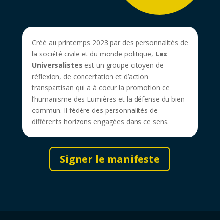
Créé au printemps 2023 par des personnalités de
la société civile et du monde politique,
Les
Universalistes
est un groupe citoyen de
réflexion, de concertation et d’action
transpartisan qui a à coeur la promotion de
l’humanisme des Lumières et la défense du bien
commun. Il fédère des personnalités de
différents horizons engagées dans ce sens.
Signer le manifeste